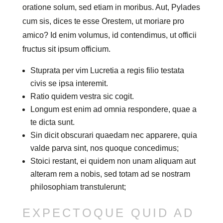
oratione solum, sed etiam in moribus. Aut, Pylades
cum sis, dices te esse Orestem, ut moriare pro
amico? Id enim volumus, id contendimus, ut officii
fructus sit ipsum officium.
Stuprata per vim Lucretia a regis filio testata
civis se ipsa interemit.
Ratio quidem vestra sic cogit.
Longum est enim ad omnia respondere, quae a
te dicta sunt.
Sin dicit obscurari quaedam nec apparere, quia
valde parva sint, nos quoque concedimus;
Stoici restant, ei quidem non unam aliquam aut
alteram rem a nobis, sed totam ad se nostram
philosophiam transtulerunt;
EXPECTOQUE QUID AD