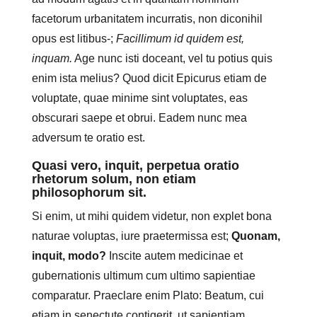
facetorum urbanitatem incurratis, non diconihil
opus est litibus-;
Facillimum id quidem est,
inquam.
Age nunc isti doceant, vel tu potius quis
enim ista melius? Quod dicit Epicurus etiam de
voluptate, quae minime sint voluptates, eas
obscurari saepe et obrui. Eadem nunc mea
adversum te oratio est.
Quasi vero, inquit, perpetua oratio
rhetorum solum, non etiam
philosophorum sit.
Si enim, ut mihi quidem videtur, non explet bona
naturae voluptas, iure praetermissa est;
Quonam,
inquit, modo?
Inscite autem medicinae et
gubernationis ultimum cum ultimo sapientiae
comparatur. Praeclare enim Plato: Beatum, cui
etiam in senectute contigerit, ut sapientiam