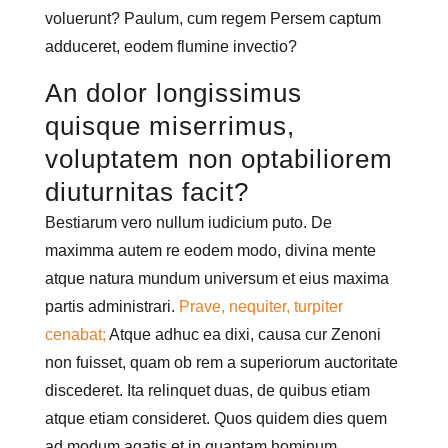
voluerunt? Paulum, cum regem Persem captum
adduceret, eodem flumine invectio?
An dolor longissimus
quisque miserrimus,
voluptatem non optabiliorem
diuturnitas facit?
Bestiarum vero nullum iudicium puto. De
maximma autem re eodem modo, divina mente
atque natura mundum universum et eius maxima
partis administrari.
Prave, nequiter, turpiter
cenabat;
Atque adhuc ea dixi, causa cur Zenoni
non fuisset, quam ob rem a superiorum auctoritate
discederet. Ita relinquet duas, de quibus etiam
atque etiam consideret. Quos quidem dies quem
ad modum agatis et in quantam hominum