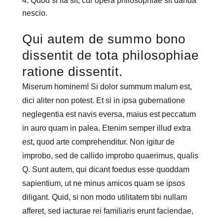
Quod si ita sit, cur opera philosophiae sit danda
nescio.
Qui autem de summo bono
dissentit de tota philosophiae
ratione dissentit.
Miserum hominem! Si dolor summum malum est,
dici aliter non potest. Et si in ipsa gubernatione
neglegentia est navis eversa, maius est peccatum
in auro quam in palea. Etenim semper illud extra
est, quod arte comprehenditur. Non igitur de
improbo, sed de callido improbo quaerimus, qualis
Q. Sunt autem, qui dicant foedus esse quoddam
sapientium, ut ne minus amicos quam se ipsos
diligant. Quid, si non modo utilitatem tibi nullam
afferet, sed iacturae rei familiaris erunt faciendae,