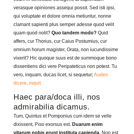
verasque opiniones assequi possit. Sed isti ipsi,
qui voluptate et dolore omnia metiuntur, nonne
clamant sapienti plus semper adesse quod velit
quam quod nolit?
Quo tandem modo?
Quid
affers, cur Thorius, cur Caius Postumius, cur
omnium horum magister, Orata, non iucundissime
vixerit? Hic quoque suus est de summoque bono
dissentiens dici vere Peripateticus non potest. Tu
vero, inquam, ducas licet, si sequetur;
Audeo
dicere, inquit.
Haec para/doca illi, nos
admirabilia dicamus.
Tum, Quintus et Pomponius cum idem se velle
dixissent, Piso exorsus est.
Duarum enim
vitarum nobis erunt instituta capienda.
Non est