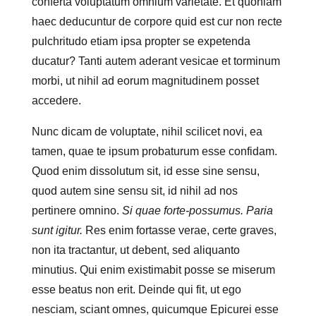
conferta voluptatum omnium varietate. Et quoniam
haec deducuntur de corpore quid est cur non recte
pulchritudo etiam ipsa propter se expetenda
ducatur? Tanti autem aderant vesicae et torminum
morbi, ut nihil ad eorum magnitudinem posset
accedere.
Nunc dicam de voluptate, nihil scilicet novi, ea
tamen, quae te ipsum probaturum esse confidam.
Quod enim dissolutum sit, id esse sine sensu,
quod autem sine sensu sit, id nihil ad nos
pertinere omnino.
Si quae forte-possumus.
Paria
sunt igitur.
Res enim fortasse verae, certe graves,
non ita tractantur, ut debent, sed aliquanto
minutius. Qui enim existimabit posse se miserum
esse beatus non erit. Deinde qui fit, ut ego
nesciam, sciant omnes, quicumque Epicurei esse