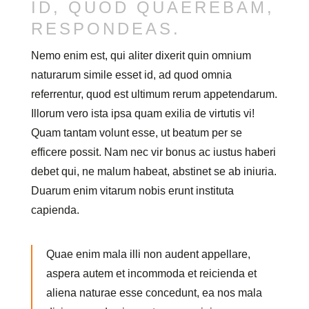
ID, QUOD QUAEREBAM,
RESPONDEAS.
Nemo enim est, qui aliter dixerit quin omnium
naturarum simile esset id, ad quod omnia
referrentur, quod est ultimum rerum appetendarum.
Illorum vero ista ipsa quam exilia de virtutis vi!
Quam tantam volunt esse, ut beatum per se
efficere possit. Nam nec vir bonus ac iustus haberi
debet qui, ne malum habeat, abstinet se ab iniuria.
Duarum enim vitarum nobis erunt instituta
capienda.
Quae enim mala illi non audent appellare,
aspera autem et incommoda et reicienda et
aliena naturae esse concedunt, ea nos mala