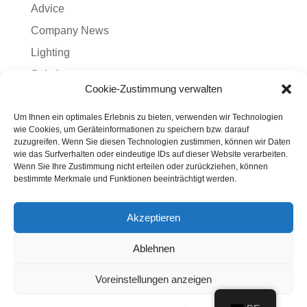
Advice
Company News
Lighting
Solution
Cookie-Zustimmung verwalten
Uncategorized
Um Ihnen ein optimales Erlebnis zu bieten, verwenden wir Technologien
Wiring
wie Cookies, um Geräteinformationen zu speichern bzw. darauf
zuzugreifen. Wenn Sie diesen Technologien zustimmen, können wir Daten
Schlagwörter
wie das Surfverhalten oder eindeutige IDs auf dieser Website verarbeiten.
Wenn Sie Ihre Zustimmung nicht erteilen oder zurückziehen, können
bestimmte Merkmale und Funktionen beeinträchtigt werden.
Advice
Announcements
Circuits
Commercial
How To
Lighting
News
Residential
Solution
Akzeptieren
Wiring
Ablehnen
Voreinstellungen anzeigen
This Child Theme is created by the Divi specialists