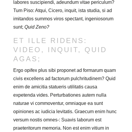
labores suscipiendi, adeundum vitae periculum?
Tum Piso: Atqui, Cicero, inquit, ista studia, si ad
imitandos summos viros spectant, ingeniosorum
sunt;
Quid Zeno?
ET ILLE RIDENS:
VIDEO, INQUIT, QUID
AGAS;
Ergo opifex plus sibi proponet ad formarum quam
civis excellens ad factorum pulchritudinem? Quid
enim de amicitia statueris utilitatis causa
expetenda vides. Perturbationes autem nulla
naturae vi commoventur, omniaque ea sunt
opiniones ac iudicia levitatis. Graecum enim hunc
versum nostis omnes-: Suavis laborum est
praeteritorum memoria. Non est enim vitium in