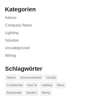
Kategorien
Advice
Company News
Lighting
Solution
Uncategorized
Wiring
Schlagwörter
Advice
Announcements
Circuits
Commercial
How To
Lighting
News
Residential
Solution
Wiring