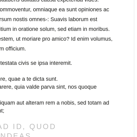
 commoventur, omniaque ea sunt opiniones ac
ersum nostis omnes-: Suavis laborum est
tium in oratione solum, sed etiam in moribus.
estem, ut moriare pro amico? Id enim volumus,
um officium.
testata civis se ipsa interemit.
, quae a te dicta sunt.
rere, quia valde parva sint, nos quoque
liquam aut alteram rem a nobis, sed totam ad
t;
D ID, QUOD
NDEAS.