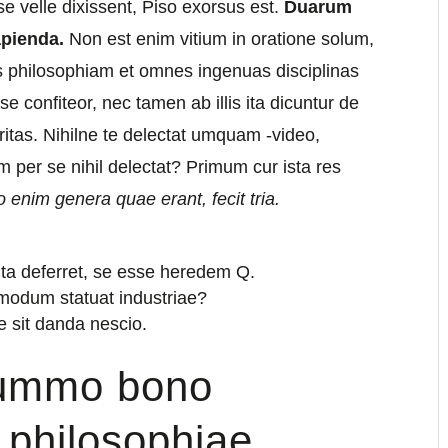
 velle dixissent, Piso exorsus est.
Duarum
apienda.
Non est enim vitium in oratione solum,
 philosophiam et omnes ingenuas disciplinas
confiteor, nec tamen ab illis ita dicuntur de
uritas. Nihilne te delectat umquam -video,
um per se nihil delectat? Primum cur ista res
 enim genera quae erant, fecit tria.
ita deferret, se esse heredem Q.
 modum statuat industriae?
ae sit danda nescio.
summo bono
a philosophiae