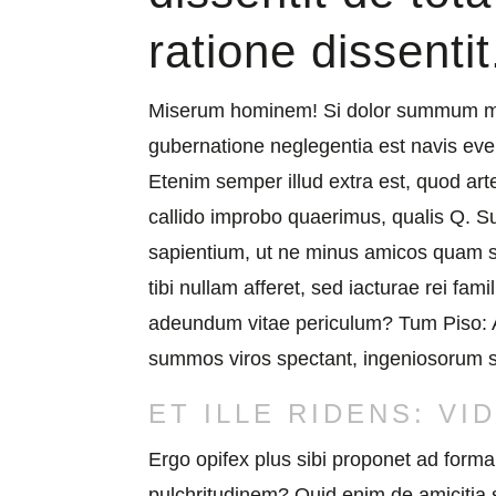
ratione dissentit
Miserum hominem! Si dolor summum malum
gubernatione neglegentia est navis eve
Etenim semper illud extra est, quod ar
callido improbo quaerimus, qualis Q. 
sapientium, ut ne minus amicos quam se
tibi nullam afferet, sed iacturae rei fam
adeundum vitae periculum? Tum Piso: Atq
summos viros spectant, ingeniosorum 
ET ILLE RIDENS: VI
Ergo opifex plus sibi proponet ad form
pulchritudinem? Quid enim de amicitia s