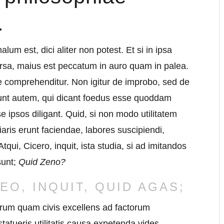
.
 est, dici aliter non potest. Et si in ipsa
rsa, maius est peccatum in auro quam in palea.
te comprehenditur. Non igitur de improbo, sed de
Sunt autem, qui dicant foedus esse quoddam
 ipsos diligant. Quid, si non modo utilitatem
iliaris erunt faciendae, labores suscipiendi,
ui, Cicero, inquit, ista studia, si ad imitandos
sunt;
Quid Zeno?
DEO, INQUIT, QUID AGAS;
arum quam civis excellens ad factorum
tatueris utilitatis causa expetenda vides.