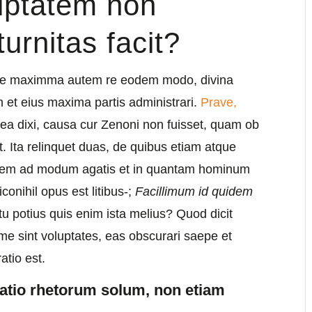
uptatem non
turnitas facit?
 De maximma autem re eodem modo, divina
et eius maxima partis administrari.
Prave,
a dixi, causa cur Zenoni non fuisset, quam ob
. Ita relinquet duas, de quibus etiam atque
quem ad modum agatis et in quantam hominum
conihil opus est litibus-;
Facillimum id quidem
tu potius quis enim ista melius? Quod dicit
me sint voluptates, eas obscurari saepe et
tio est.
ratio rhetorum solum, non etiam