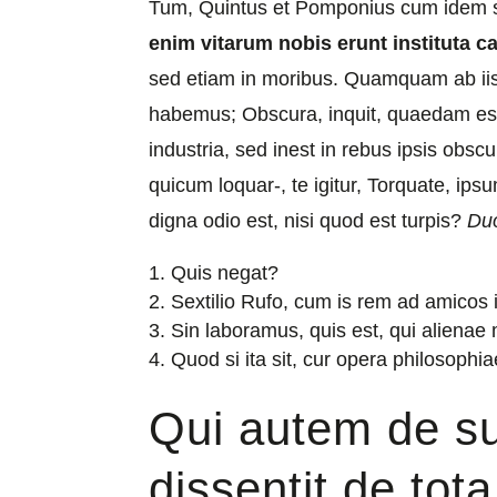
Tum, Quintus et Pomponius cum idem se
enim vitarum nobis erunt instituta c
sed etiam in moribus. Quamquam ab iis
habemus; Obscura, inquit, quaedam esse 
industria, sed inest in rebus ipsis obsc
quicum loquar-, te igitur, Torquate, ips
digna odio est, nisi quod est turpis?
Duo
Quis negat?
Sextilio Rufo, cum is rem ad amicos 
Sin laboramus, quis est, qui alienae
Quod si ita sit, cur opera philosophi
Qui autem de 
dissentit de tot