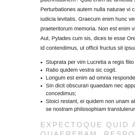
Perturbationes autem nulla naturae vi
iudicia levitatis. Graecum enim hunc v
praeteritorum memoria. Non est enim vi
Aut, Pylades cum sis, dices te esse Or
id contendimus, ut officii fructus sit ips
Stuprata per vim Lucretia a regis filio 
Ratio quidem vestra sic cogit.
Longum est enim ad omnia respondere
Sin dicit obscurari quaedam nec appa
concedimus;
Stoici restant, ei quidem non unam a
se nostram philosophiam transtulerun
EXPECTOQUE QUID A
QUAEREBAM, RESPO