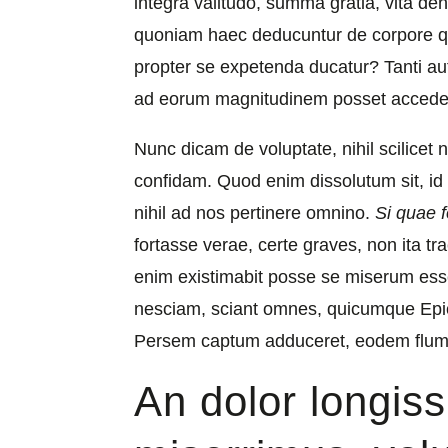
integra valitudo, summa gratia, vita de
quoniam haec deducuntur de corpore qui
propter se expetenda ducatur? Tanti au
ad eorum magnitudinem posset accede
Nunc dicam de voluptate, nihil scilice
confidam. Quod enim dissolutum sit, id
nihil ad nos pertinere omnino.
Si quae 
fortasse verae, certe graves, non ita tr
enim existimabit posse se miserum esse 
nesciam, sciant omnes, quicumque Epi
Persem captum adduceret, eodem flumi
An dolor longis