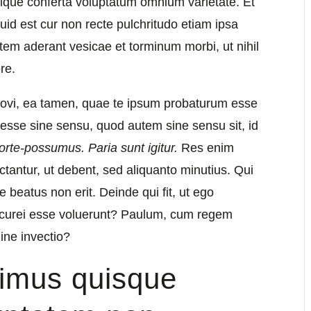
nique conferta voluptatum omnium varietate. Et
d est cur non recte pulchritudo etiam ipsa
tem aderant vesicae et torminum morbi, ut nihil
re.
t novi, ea tamen, quae te ipsum probaturum esse
 esse sine sensu, quod autem sine sensu sit, id
forte-possumus.
Paria sunt igitur.
Res enim
actantur, ut debent, sed aliquanto minutius. Qui
beatus non erit. Deinde qui fit, ut ego
curei esse voluerunt? Paulum, cum regem
ne invectio?
simus quisque