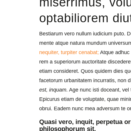
miserrimus, vol
optabiliorem diu
Bestiarum vero nullum iudicium puto.
mente atque natura mundum universum 
nequiter, turpiter cenabat;
Atque adhuc e
rem a superiorum auctoritate discederet
etiam consideret. Quos quidem dies 
facetorum urbanitatem incurratis, non di
est, inquam.
Age nunc isti doceant, vel 
Epicurus etiam de voluptate, quae mini
obrui. Eadem nunc mea adversum te ora
Quasi vero, inquit, perpetua o
philosophorum sit.