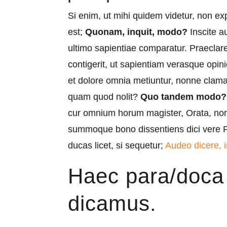
Si enim, ut mihi quidem videtur, non ex
est;
Quonam, inquit, modo?
Inscite a
ultimo sapientiae comparatur. Praeclar
contigerit, ut sapientiam verasque opini
et dolore omnia metiuntur, nonne clama
quam quod nolit?
Quo tandem modo?
cur omnium horum magister, Orata, non
summoque bono dissentiens dici vere Pe
ducas licet, si sequetur;
Audeo dicere, i
Haec para/doca i
dicamus.