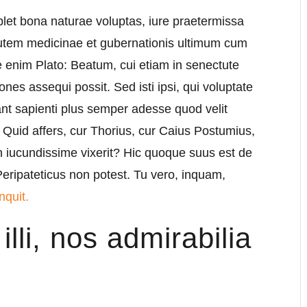
plet bona naturae voluptas, iure praetermissa
utem medicinae et gubernationis ultimum cum
e enim Plato: Beatum, cui etiam in senectute
ones assequi possit. Sed isti ipsi, qui voluptate
nt sapienti plus semper adesse quod velit
Quid affers, cur Thorius, cur Caius Postumius,
 iucundissime vixerit? Hic quoque suus est de
ripateticus non potest. Tu vero, inquam,
nquit.
lli, nos admirabilia