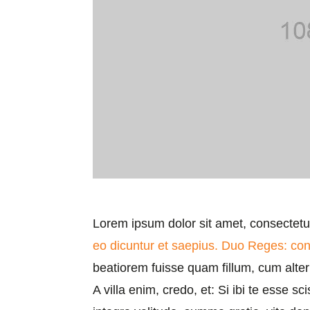
Lorem ipsum dolor sit amet, consectetur
eo dicuntur et saepius.
Duo Reges: const
beatiorem fuisse quam fillum, cum alter 
A villa enim, credo, et: Si ibi te esse 