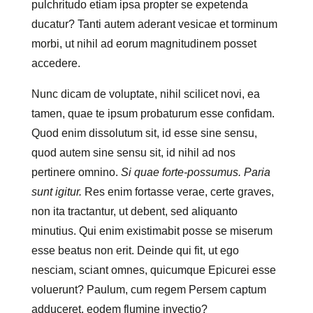
pulchritudo etiam ipsa propter se expetenda
ducatur? Tanti autem aderant vesicae et torminum
morbi, ut nihil ad eorum magnitudinem posset
accedere.
Nunc dicam de voluptate, nihil scilicet novi, ea
tamen, quae te ipsum probaturum esse confidam.
Quod enim dissolutum sit, id esse sine sensu,
quod autem sine sensu sit, id nihil ad nos
pertinere omnino.
Si quae forte-possumus.
Paria
sunt igitur.
Res enim fortasse verae, certe graves,
non ita tractantur, ut debent, sed aliquanto
minutius. Qui enim existimabit posse se miserum
esse beatus non erit. Deinde qui fit, ut ego
nesciam, sciant omnes, quicumque Epicurei esse
voluerunt? Paulum, cum regem Persem captum
adduceret, eodem flumine invectio?