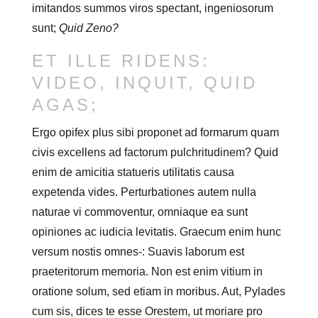
imitandos summos viros spectant, ingeniosorum
sunt;
Quid Zeno?
ET ILLE RIDENS:
VIDEO, INQUIT, QUID
AGAS;
Ergo opifex plus sibi proponet ad formarum quam
civis excellens ad factorum pulchritudinem? Quid
enim de amicitia statueris utilitatis causa
expetenda vides. Perturbationes autem nulla
naturae vi commoventur, omniaque ea sunt
opiniones ac iudicia levitatis. Graecum enim hunc
versum nostis omnes-: Suavis laborum est
praeteritorum memoria. Non est enim vitium in
oratione solum, sed etiam in moribus. Aut, Pylades
cum sis, dices te esse Orestem, ut moriare pro