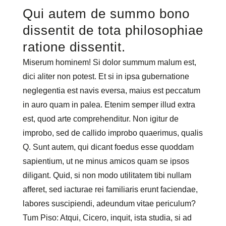
Qui autem de summo bono
dissentit de tota philosophiae
ratione dissentit.
Miserum hominem! Si dolor summum malum est,
dici aliter non potest. Et si in ipsa gubernatione
neglegentia est navis eversa, maius est peccatum
in auro quam in palea. Etenim semper illud extra
est, quod arte comprehenditur. Non igitur de
improbo, sed de callido improbo quaerimus, qualis
Q. Sunt autem, qui dicant foedus esse quoddam
sapientium, ut ne minus amicos quam se ipsos
diligant. Quid, si non modo utilitatem tibi nullam
afferet, sed iacturae rei familiaris erunt faciendae,
labores suscipiendi, adeundum vitae periculum?
Tum Piso: Atqui, Cicero, inquit, ista studia, si ad