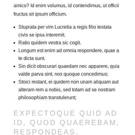
amico? Id enim volumus, id contendimus, ut officii
fructus sit ipsum officium.
Stuprata per vim Lucretia a regis filio testata
civis se ipsa interemit.
Ratio quidem vestra sic cogit.
Longum est enim ad omnia respondere, quae a
te dicta sunt.
Sin dicit obscurari quaedam nec apparere, quia
valde parva sint, nos quoque concedimus;
Stoici restant, ei quidem non unam aliquam aut
alteram rem a nobis, sed totam ad se nostram
philosophiam transtulerunt;
EXPECTOQUE QUID AD
ID, QUOD QUAEREBAM,
RESPONDEAS.