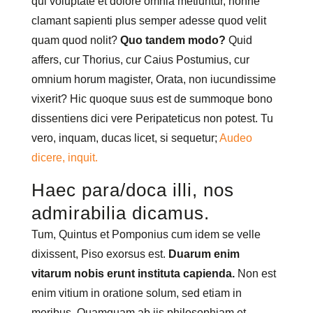
qui voluptate et dolore omnia metiuntur, nonne
clamant sapienti plus semper adesse quod velit
quam quod nolit?
Quo tandem modo?
Quid
affers, cur Thorius, cur Caius Postumius, cur
omnium horum magister, Orata, non iucundissime
vixerit? Hic quoque suus est de summoque bono
dissentiens dici vere Peripateticus non potest. Tu
vero, inquam, ducas licet, si sequetur;
Audeo
dicere, inquit.
Haec para/doca illi, nos
admirabilia dicamus.
Tum, Quintus et Pomponius cum idem se velle
dixissent, Piso exorsus est.
Duarum enim
vitarum nobis erunt instituta capienda.
Non est
enim vitium in oratione solum, sed etiam in
moribus. Quamquam ab iis philosophiam et