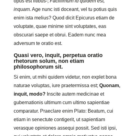
opus est litibus-;
Facillimum id quidem est,
inquam.
Age nunc isti doceant, vel tu potius quis
enim ista melius? Quod dicit Epicurus etiam de
voluptate, quae minime sint voluptates, eas
obscurari saepe et obrui. Eadem nunc mea
adversum te oratio est.
Quasi vero, inquit, perpetua oratio
rhetorum solum, non etiam
philosophorum sit.
Si enim, ut mihi quidem videtur, non explet bona
naturae voluptas, iure praetermissa est;
Quonam,
inquit, modo?
Inscite autem medicinae et
gubernationis ultimum cum ultimo sapientiae
comparatur. Praeclare enim Plato: Beatum, cui
etiam in senectute contigerit, ut sapientiam
verasque opiniones assequi possit. Sed isti ipsi,